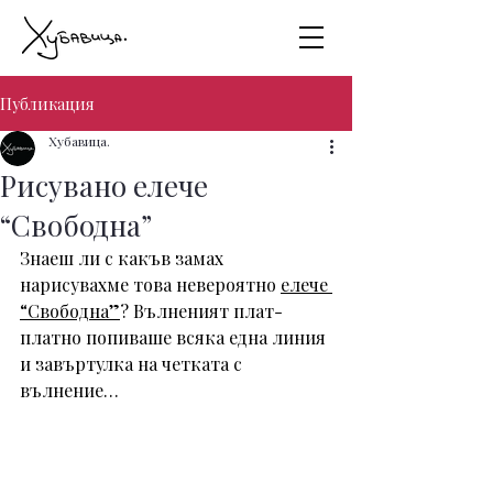
Публикация
Хубавица.
Рисувано елече
“Свободна”
Знаеш ли с какъв замах 
нарисувахме това невероятно 
елече 
“Свободна”
? Вълненият плат-
платно попиваше всяка една линия 
и завъртулка на четката с 
вълнение…