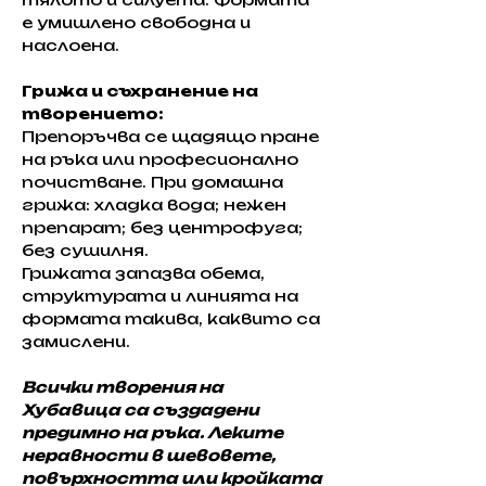
е умишлено свободна и 
наслоена.
Грижа и съхранение на 
творението:
Препоръчва се щадящо пране 
на ръка или професионално 
почистване. При домашна 
грижа: хладка вода; нежен 
препарат; без центрофуга; 
без сушилня.
Грижата запазва обема, 
структурата и линията на 
формата такива, каквито са 
замислени.
Всички творения на 
Хубавица са създадени 
предимно на ръка. Леките 
неравности в шевовете, 
повърхността или кройката 