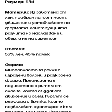
Размер:
 S/M
Материи: 
Изработена от 
лен, подбран за плътност, 
движение и устойчивост на 
формата. Конструкцията 
разчита на наслагване и 
обем, а не на симетрия.
Състав: 
55% лен; 45% памук
Форма:
Многопластова рокля с 
изразени волани и разкроена 
форма. Предницата е 
подчертана с ритъм от 
слоеве, които създават 
движение и обем. Гърбът се 
регулира с връзки, които 
позволяват адаптиране към 
тялото и силуета. Формата 