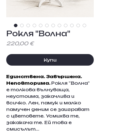
Рокля "Волна"
Цена
220,00 €
Купи
Единствена. Завършена. 
Неповторима. 
Рокля "Волна" 
е толкова вълнуваща, 
неустоима, закачлива и 
всичко. Лен, памук и малко 
памучен деним се заиграват 
с цветовете. Усмихва те, 
закакача те. Ей това е 
смисълът...