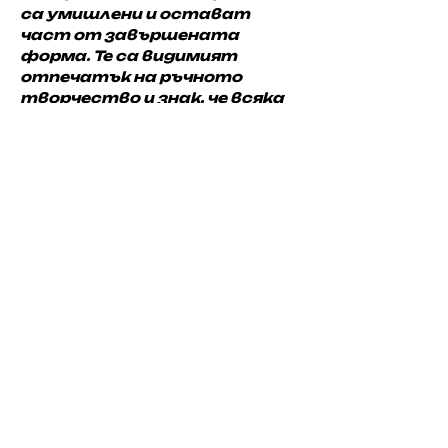
са умишлени и остават 
част от завършената 
форма. Те са видимият 
отпечатък на ръчното 
творчество и знак, че всяка 
дреха съществува като 
единствена и неповторима..
Плащане
Онлайн плащане
Доставка
До 5 работни дни
Връщане
Период за връщане 14 дни
Начало